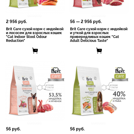
2 956
руб.
56
—
2 956
руб.
Brit Care сухой корм с индейкой
Brit Care сухой корм с индейкой
и лососем для взрослых кошек
и уткой для взрослых
"Cat Indoor Stool Odour
привередливых кошек "Cat
Reduction"
Adult Delicious Taste"
56
руб.
56
руб.