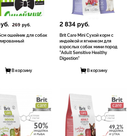
уб.
2 834
руб.
269
руб.
5см ошейник для собак
Brit Care Mini Сухой корм с
мированный
индейкой и ягненком для
взрослых cобак мини пород
"Adult Sensitive Healthy
Digestion"
В корзину
В корзину