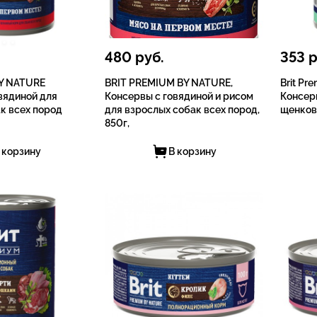
480
руб.
353
р
BY NATURE
BRIT PREMIUM BY NATURE,
Brit P
вядиной для
Консервы с говядиной и рисом
Консер
к всех пород
для взрослых собак всех пород,
щенков
850г,
 корзину
В корзину