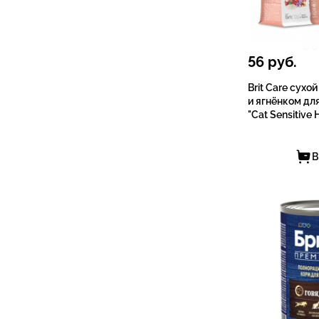
56
руб.
Brit Care сухо
и ягнёнком дл
"Cat Sensitive 
В