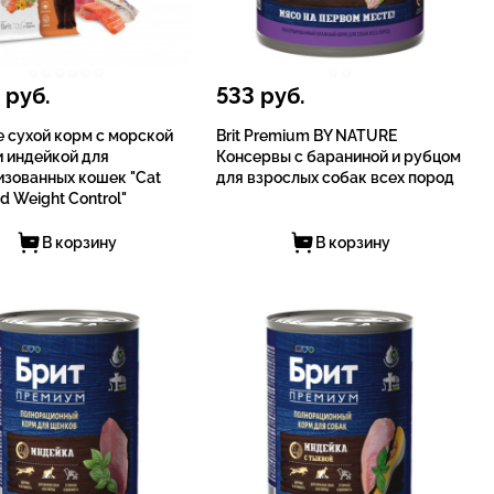
руб.
533
руб.
re сухой корм с морской
Brit Premium BY NATURE
и индейкой для
Консервы с бараниной и рубцом
изованных кошек "Cat
для взрослых собак всех пород
ed Weight Control"
В корзину
В корзину