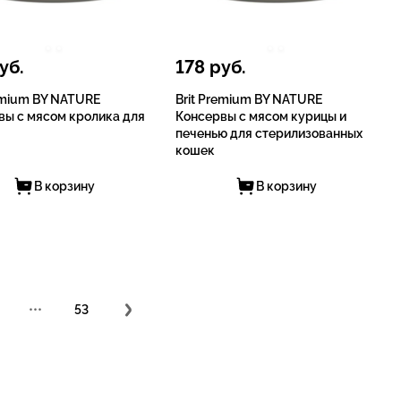
уб.
178
руб.
remium BY NATURE
Brit Premium BY NATURE
вы с мясом кролика для
Консервы с мясом курицы и
печенью для стерилизованных
кошек
В корзину
В корзину
•••
53