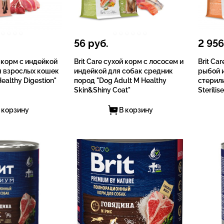
56
руб.
2 956
й корм с индейкой
Brit Care сухой корм с лососем и
Brit Ca
я взрослых кошек
индейкой для собак средник
рыбой 
Healthy Digestion"
пород "Dog Adult M Healthy
стерил
Skin&Shiny Coat"
Sterilis
 корзину
В корзину