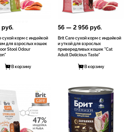
руб.
56
—
2 956
руб.
re сухой корм с индейкой
Brit Care сухой корм с индейкой
сем для взрослых кошек
и уткой для взрослых
door Stool Odour
привередливых кошек "Cat
on"
Adult Delicious Taste"
В корзину
В корзину