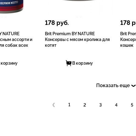
178
руб.
178
р
BY NATURE
Brit Premium BY NATURE
Brit P
сным ассорти и
Консервы с мясом кролика для
Консер
я собак всех
котят
кошек
 корзину
В корзину
Показать еще
1
2
3
4
5