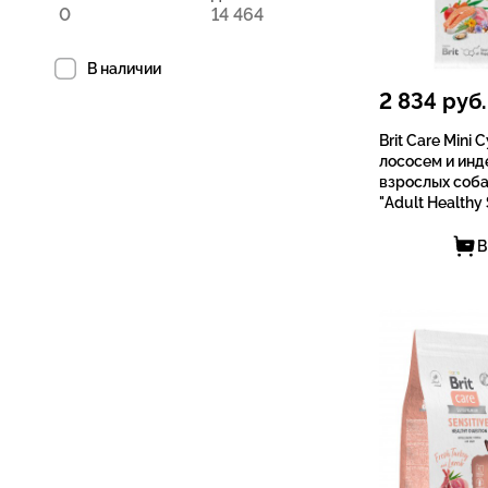
В наличии
2 834
руб.
Brit Care Mini 
лососем и инд
взрослых cоба
"Adult Healthy
В