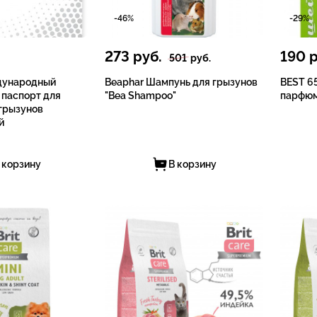
-46%
-29%
273
руб.
190
р
501
руб.
дународный
Beaphar Шампунь для грызунов
BEST 6
 паспорт для
"Bea Shampoo"
парфю
 грызунов
й
 корзину
В корзину