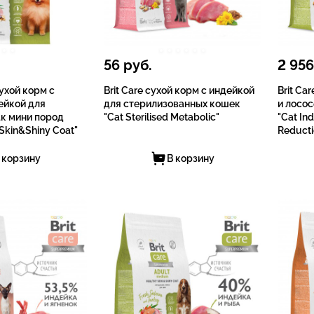
56
руб.
2 956
Сухой корм с
Brit Care сухой корм с индейкой
Brit Ca
ейкой для
для стерилизованных кошек
и лосо
к мини пород
"Cat Sterilised Metabolic"
"Cat In
 Skin&Shiny Coat"
Reducti
 корзину
В корзину