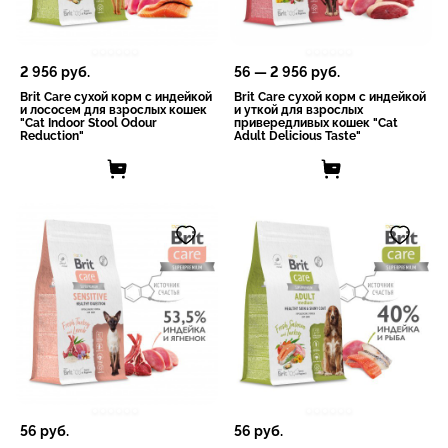
2 956
руб.
56
—
2 956
руб.
Brit Care сухой корм с индейкой
Brit Care сухой корм с индейкой
и лососем для взрослых кошек
и уткой для взрослых
"Cat Indoor Stool Odour
привередливых кошек "Cat
Reduction"
Adult Delicious Taste"
56
руб.
56
руб.