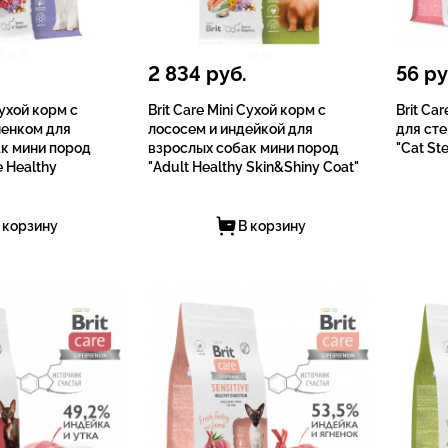
2 834
руб.
56
ру
Сухой корм с
Brit Care Mini Сухой корм с
Brit Ca
ненком для
лососем и индейкой для
для ст
к мини пород
взрослых cобак мини пород
"Cat Ste
e Healthy
"Adult Healthy Skin&Shiny Coat"
 корзину
В корзину