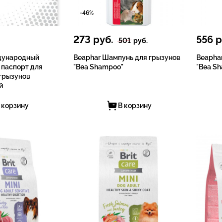
-46%
273
руб.
556
р
501
руб.
дународный
Beaphar Шампунь для грызунов
Beapha
 паспорт для
"Bea Shampoo"
"Bea S
 грызунов
й
 корзину
В корзину