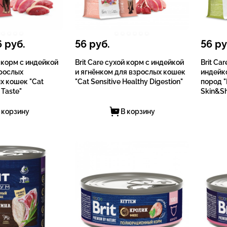
6
руб.
56
руб.
56
ру
й корм с индейкой
Brit Care сухой корм с индейкой
Brit Ca
зрослых
и ягнёнком для взрослых кошек
индейк
х кошек "Cat
"Cat Sensitive Healthy Digestion"
пород "
 Taste"
Skin&Sh
 корзину
В корзину