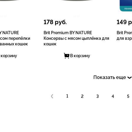
178
руб.
149
р
BY NATURE
Brit Premium BY NATURE
Brit P
ясом перепёлки
Консервы с мясом цыплёнка для
для вз
ованных кошек
кошек
 корзину
В корзину
Показать еще
1
2
3
4
5