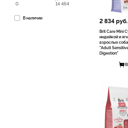
В наличии
2 834
руб.
Brit Care Mini 
индейкой и яг
взрослых cоба
"Adult Sensitiv
Digestion"
В