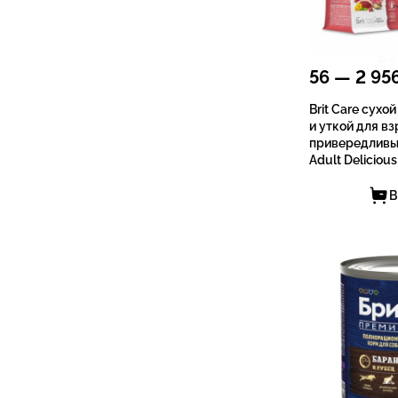
56
—
2 95
Brit Care сухо
и уткой для в
привередливы
Adult Delicious
В