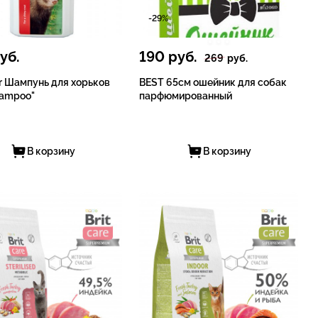
-29%
уб.
190
руб.
269
руб.
r Шампунь для хорьков
BEST 65см ошейник для собак
hampoo"
парфюмированный
В корзину
В корзину