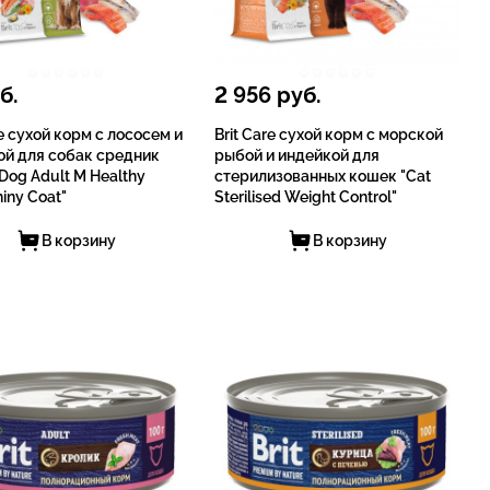
б.
2 956
руб.
re сухой корм с лососем и
Brit Care сухой корм с морской
ой для собак средник
рыбой и индейкой для
Dog Adult M Healthy
стерилизованных кошек "Cat
iny Coat"
Sterilised Weight Control"
В корзину
В корзину