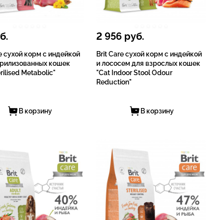
б.
2 956
руб.
re сухой корм с индейкой
Brit Care сухой корм с индейкой
ерилизованных кошек
и лососем для взрослых кошек
rilised Metabolic"
"Cat Indoor Stool Odour
Reduction"
В корзину
В корзину