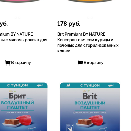
уб.
178
руб.
remium BY NATURE
Brit Premium BY NATURE
вы с мясом кролика для
Консервы с мясом курицы и
печенью для стерилизованных
кошек
В корзину
В корзину