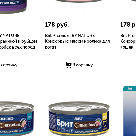
178
руб.
178
р
BY NATURE
Brit Premium BY NATURE
Brit P
раниной и рубцом
Консервы с мясом кролика для
Консер
собак всех пород
котят
кошек
 корзину
В корзину