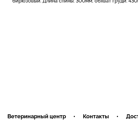
бирюзовый. Длина спины: 300мм; обхват груди: 430
Ветеринарный центр
•
Контакты
•
Дос
Условия обмена и возврата