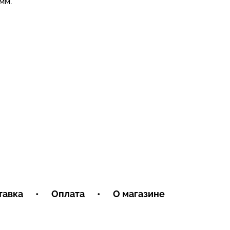
мм.
тавка
•
Оплата
•
О магазине