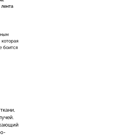
 лента
ьным
 которая
е боится
ткани,
лучей.
ажающий
ро-