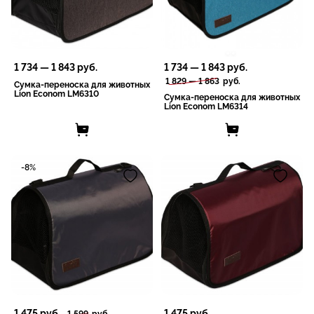
1 734
—
1 843
руб.
1 734
—
1 843
руб.
1 829
—
1 863
руб.
Сумка-переноска для животных
Lion Econom LM6310
Сумка-переноска для животных
Lion Econom LM6314
-8%
1 475
руб.
1 475
руб.
1 599
руб.